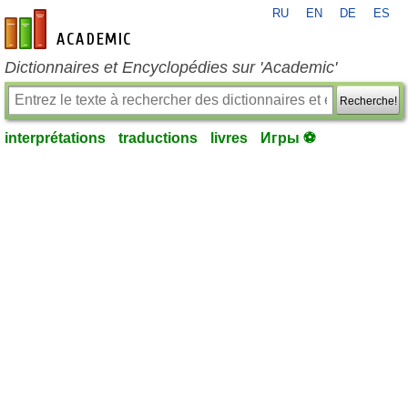
RU
EN
DE
ES
fr-academic.com
Dictionnaires et Encyclopédies sur 'Academic'
Recherche!
interprétations
traductions
livres
Игры ⚽