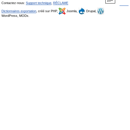
18+
Contactez-nous:
Support technique
,
RÉCLAME
Dictionnaires exportation
, créé sur PHP,
Joomla,
Drupal,
WordPress, MODx.