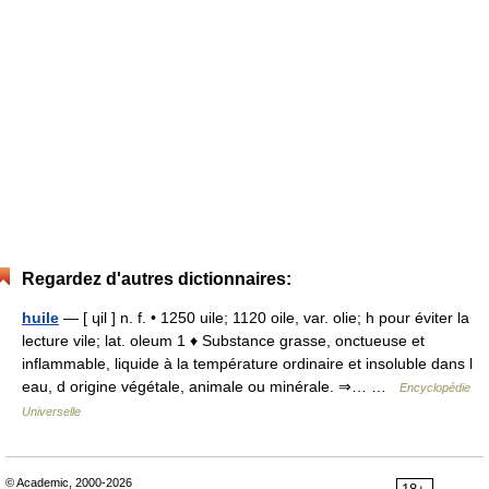
Regardez d'autres dictionnaires:
huile
— [ ɥil ] n. f. • 1250 uile; 1120 oile, var. olie; h pour éviter la
lecture vile; lat. oleum 1 ♦ Substance grasse, onctueuse et
inflammable, liquide à la température ordinaire et insoluble dans l
eau, d origine végétale, animale ou minérale. ⇒… …
Encyclopédie
Universelle
© Academic, 2000-2026